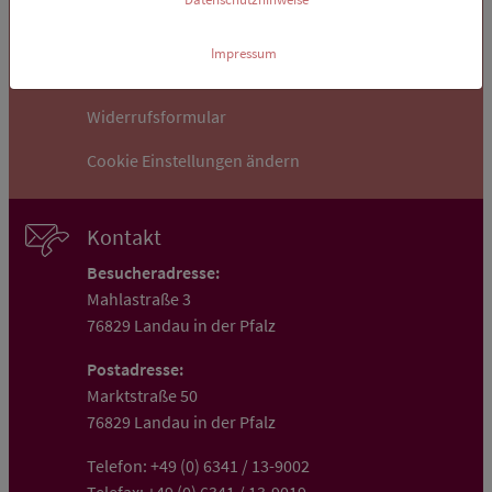
Impressum
Impressum
Hinweisgeberportal
Widerrufsformular
Cookie Einstellungen ändern
Kontakt
Besucheradresse:
Mahlastraße 3
76829 Landau in der Pfalz
Postadresse:
Marktstraße 50
76829 Landau in der Pfalz
Telefon:
+49 (0) 6341 / 13-9002