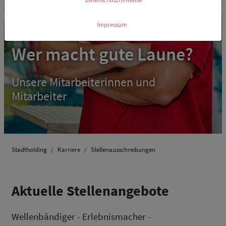
Impressum
Wer macht gute Laune?
Unsere Mitarbeiterinnen und
Mitarbeiter
Stadtholding
Karriere
Stellenausschreibungen
Aktuelle Stellenangebote
Wellenbändiger - Erlebnismacher -