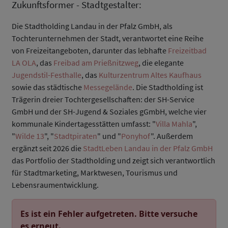
Zukunftsformer - Stadtgestalter:
Die Stadtholding Landau in der Pfalz GmbH, als
Tochterunternehmen der Stadt, verantwortet eine Reihe
von Freizeitangeboten, darunter das lebhafte
Freizeitbad
LA OLA
, das
Freibad am Prießnitzweg
, die elegante
Jugendstil-Festhalle
, das
Kulturzentrum Altes Kaufhaus
sowie das städtische
Messegelände
. Die Stadtholding ist
Trägerin dreier Tochtergesellschaften: der SH-Service
GmbH und der SH-Jugend & Soziales gGmbH, welche vier
kommunale Kindertagesstätten umfasst: "
Villa Mahla
",
"
Wilde 13
", "
Stadtpiraten
" und "
Ponyhof
". Außerdem
ergänzt seit 2026 die
StadtLeben Landau in der Pfalz GmbH
das Portfolio der Stadtholding und zeigt sich verantwortlich
für Stadtmarketing, Marktwesen, Tourismus und
Lebensraumentwicklung.
Es ist ein Fehler aufgetreten. Bitte versuche
es erneut.