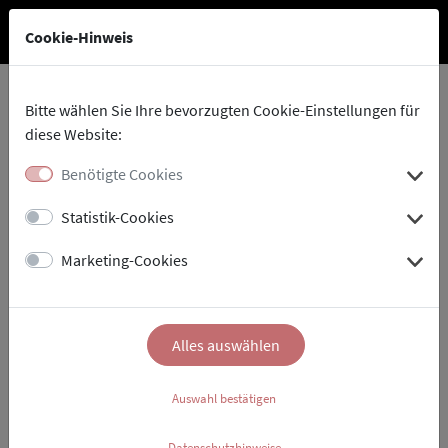
Cookie-Hinweis
Bitte wählen Sie Ihre bevorzugten Cookie-Einstellungen für
diese Website:
Stadtholding
Impressum
Benötigte Cookies
Statistik-Cookies
Impressum
Marketing-Cookies
Stadtholding Landau in der Pfalz GmbH
Mahlastraße 3
Alles auswählen
76829 Landau in der Pfalz
Postadresse:
Auswahl bestätigen
Marktstraße 50
76829 Landau in der Pfalz
Datenschutzhinweise