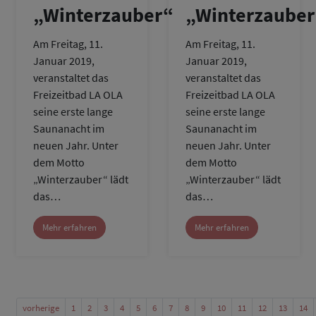
„Winterzauber“
„Winterzauber
Am Freitag, 11.
Am Freitag, 11.
Januar 2019,
Januar 2019,
veranstaltet das
veranstaltet das
Freizeitbad LA OLA
Freizeitbad LA OLA
seine erste lange
seine erste lange
Saunanacht im
Saunanacht im
neuen Jahr. Unter
neuen Jahr. Unter
dem Motto
dem Motto
„Winterzauber“ lädt
„Winterzauber“ lädt
das…
das…
Mehr erfahren
Mehr erfahren
vorherige
1
2
3
4
5
6
7
8
9
10
11
12
13
14