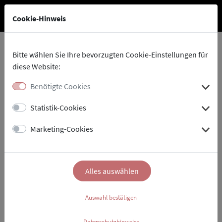
Cookie-Hinweis
Bitte wählen Sie Ihre bevorzugten Cookie-Einstellungen für
diese Website:
Stadtholding
Aktuelles
Benötigte Cookies
Statistik-Cookies
Alle Nachrichten aus der
Marketing-Cookies
Stadtholding
Alles auswählen
25.01.2019
25.01.2019
Freibad
Lange
Auswahl bestätigen
am
Saunanacht
Datenschutzhinweise