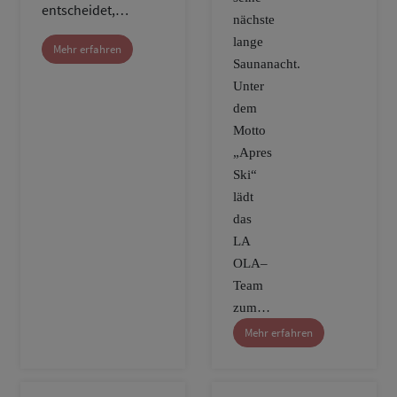
entscheidet,…
nächste
lange
Mehr erfahren
Saunanacht.
Unter
dem
Motto
„Apres
Ski“
lädt
das
LA
OLA–
Team
zum…
Mehr erfahren