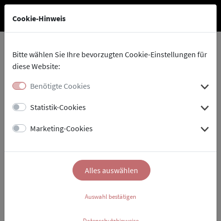
Cookie-Hinweis
Bitte wählen Sie Ihre bevorzugten Cookie-Einstellungen für
diese Website:
Stadtholding
Aktuelles
Benötigte Cookies
Statistik-Cookies
Marketing-Cookies
Gemeinsam gegen
Nichtschwimmer:
Alles auswählen
Freizeitbad LA OLA in
Landau und der DLRG
Auswahl bestätigen
Ortsgruppe Landau nehmen
Datenschutzhinweise